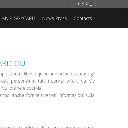
English
My PIGGYCARD
News Press
Contacts
CARD OÜ
ri clienti. Ritiene quindi importante aiutare gli
ti personali in tutti i servizi offerti da My
izi online e così via.
ranno anche fornite ulteriori informazioni sulla
azioni sull'utilizzo dei propri servizi da parte