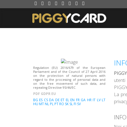
INF
Regulation (EU) 2016/679 of the European
Parliament and of the Council of 27 April 2016
PIGG
on the protection of natural persons with
utenti
regard to the processing of personal data and
on the free movement of such data, and
PIGGYC
repealing Directive 95/46/EC.
PDF GDPR EU
La pre
BG
ES
CS
DA
DE
ET
EL
EN
FR
GA
HR
IT
LV
LT
privacy
HU
MT
NL
PL
PT
RO
SK
SL
FI
SV
INFO
Noi ra