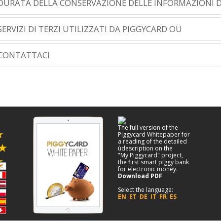
DURATA DELLA CONSERVAZIONE DELLE INFORMAZIONI 
SERVIZI DI TERZI UTILIZZATI DA PIGGYCARD OÜ
CONTATTACI
The full version of the
Piggycard Whitepaper for
a reading of the detailed
ùdescription on the
"My Piggycard" project,
the first smart piggy bank
for electronic money.
Download PDF
Select the language:
EN
ET
DE
IT
FR
ES