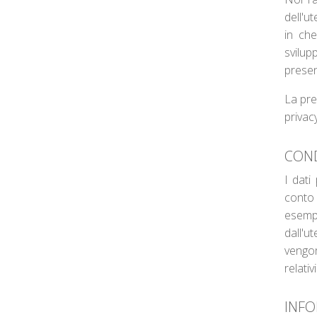
dell'u
in che
svilup
presen
La pre
privacy
COND
I dati
conto 
esempi
dall'u
vengon
relativi
INFO