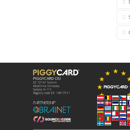
PIGGYCARD OÜ
EE 10141 Tallinn
Kesklinna linnaosa,
Sakala tn 7-2
Registry code EE: 14817911