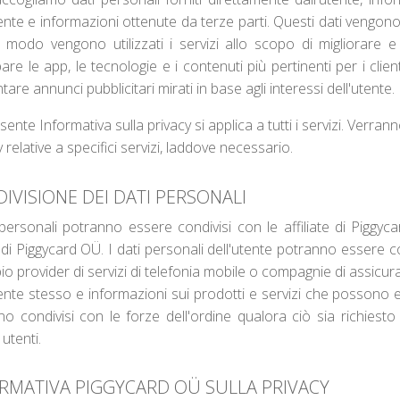
tente e informazioni ottenute da terze parti. Questi dati vengono 
 modo vengono utilizzati i servizi allo scopo di migliorare e
pare le app, le tecnologie e i contenuti più pertinenti per i clien
tare annunci pubblicitari mirati in base agli interessi dell'utente.
sente Informativa sulla privacy si applica a tutti i servizi. Verran
 relative a specifici servizi, laddove necessario.
IVISIONE DEI DATI PERSONALI
 personali potranno essere condivisi con le affiliate di Pigg
di Piggycard OÜ. I dati personali dell'utente potranno essere co
o provider di servizi di telefonia mobile o compagnie di assicuraz
tente stesso e informazioni sui prodotti e servizi che possono es
o condivisi con le forze dell'ordine qualora ciò sia richiest
 utenti.
RMATIVA PIGGYCARD OÜ SULLA PRIVACY