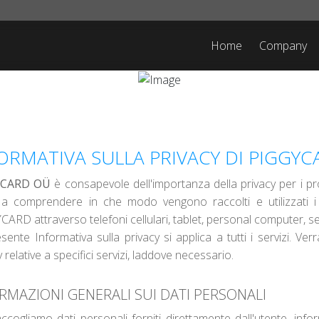
Home
Company
ORMATIVA SULLA PRIVACY DI PIGGY
YCARD OÜ
è consapevole dell'importanza della privacy per i prop
 a comprendere in che modo vengono raccolti e utilizzati i da
ARD attraverso telefoni cellulari, tablet, personal computer, serv
sente Informativa sulla privacy si applica a tutti i servizi. Ver
 relative a specifici servizi, laddove necessario.
RMAZIONI GENERALI SUI DATI PERSONALI
ccogliamo dati personali forniti direttamente dall'utente, inform